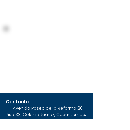
La
torre A
de
Capitals Mittah
cuenta
con departamentos con vista a la
bahía y a la montaña. El primer piso
cuenta con acceso directo al jardín
de la torre. Cualquier departamento
aquí representa una excelente
inversión para plataformas digitales
o para un hogar en este paraiso de la
Riviera Nayarit.
Contacto
Avenida Paseo de la Reforma 26,
Piso 33, Colonia Juárez, Cuauhtémoc,
C.P. 06600, Ciudad de México.