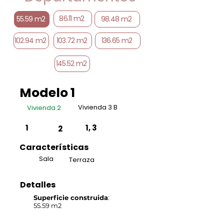
86.11 m2
55.59 m2
98.48 m2
102.94 m2
103.72 m2
136.65 m2
145.52 m2
Modelo 1
Vivienda 3 B
Vivienda 2
1
1, 3
2
Características
Sala
Terraza
Detalles
Superficie construida
:
55.59 m2