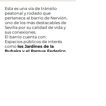
Esta es una vía de tránsito
peatonal y rodado que
pertenece al barrio de Nervión,
uno de los más destacables de
Sevilla por su calidad de vida y
sus conexiones.
El barrio cuenta con:
Espacios públicos de interés
como
los Jardines de la
Buhaira y el Parque Federico
García Lorca.
Además, dispone de varios hitos
de referencia como son los
cines
y el
centro comercial de
Nervión Plaza
, el Estado Ramón
Sánchez Pizjuán, la Factoría
Cruzcampo, los Caños de
Carmona.